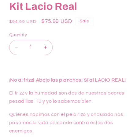
Kit Lacio Real
Regular
Sale
$75.99 USD
Sale
$94.99 USD
price
price
Quantity
Quantity
Decrease
Increase
quantity
quantity
for
for
Kit
Kit
Lacio
Lacio
¡No al frizz! Abajo las planchas! Sí al LACIO REAL!
Real
Real
El frizz y la humedad son dos de nuestras peores
pesadillas. Tú y yo lo sabemos bien.
Quienes nacimos con el pelo rizo y ondulado nos
pasamos la vida peleando contra estos dos
enemigos.